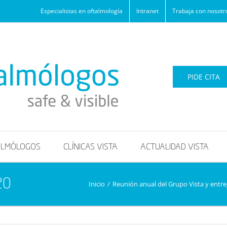
Especialistas en oftalmología
Intranet
Trabaja con nosotr
PIDE CITA
ALMÓLOGOS
CLÍNICAS VISTA
ACTUALIDAD VISTA
20
Inicio
/
Reunión anual del Grupo Vista y entre