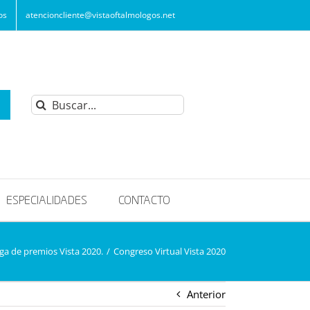
os
atencioncliente@vistaoftalmologos.net
Buscar:
ESPECIALIDADES
CONTACTO
ga de premios Vista 2020.
/
Congreso Virtual Vista 2020
Anterior