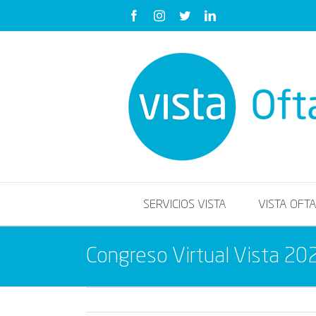
Saltar
Facebook
Instagram
Twitter
LinkedIn
al
contenido
SERVICIOS VISTA
VISTA OFT
Congreso Virtual Vista 20