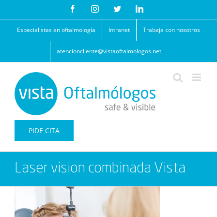
Saltar
Facebook
Instagram
Twitter
LinkedIn
al
contenido
Especialistas en oftalmología
Intranet
Trabaja con nosotros
atencioncliente@vistaoftalmologos.net
PIDE CITA
Laser vision combinada Vista