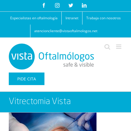
Saltar
Facebook
Instagram
Twitter
LinkedIn
al
contenido
Especialistas en oftalmología
Intranet
Trabaja con nosotros
atencioncliente@vistaoftalmologos.net
PIDE CITA
Vitrectomia Vista