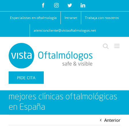
Saltar
Facebook
Instagram
Twitter
LinkedIn
al
contenido
Especialistas en oftalmología
Intranet
Trabaja con nosotros
atencioncliente@vistaoftalmologos.net
PIDE CITA
mejores clínicas oftalmológicas
en España
Anterior