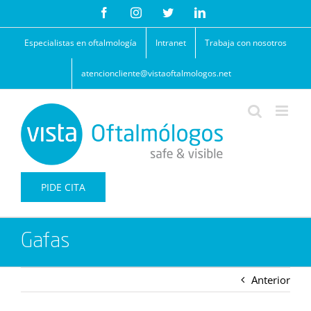
Saltar
Facebook
Instagram
Twitter
LinkedIn
al
contenido
Especialistas en oftalmología
Intranet
Trabaja con nosotros
atencioncliente@vistaoftalmologos.net
PIDE CITA
Gafas
Anterior