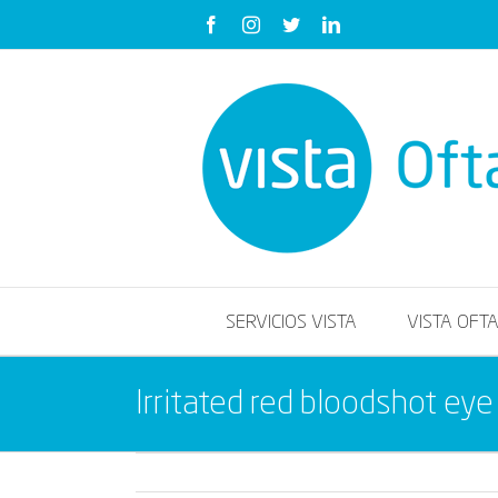
Saltar
Facebook
Instagram
Twitter
LinkedIn
al
contenido
SERVICIOS VISTA
VISTA OFT
Irritated red bloodshot eye