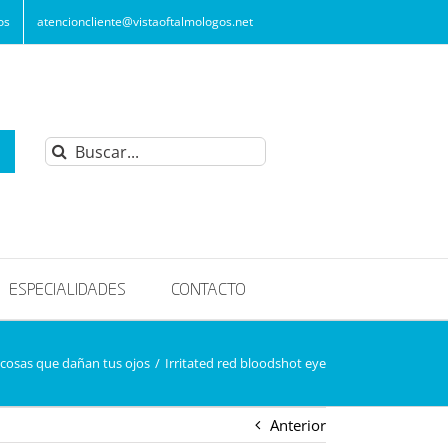
os
atencioncliente@vistaoftalmologos.net
Buscar:
ESPECIALIDADES
CONTACTO
 cosas que dañan tus ojos
/
Irritated red bloodshot eye
Anterior