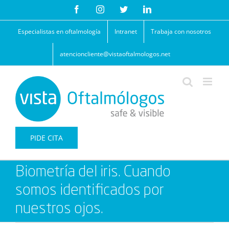
Saltar
Facebook
Instagram
Twitter
LinkedIn
al
contenido
Especialistas en oftalmología
Intranet
Trabaja con nosotros
atencioncliente@vistaoftalmologos.net
PIDE CITA
Biometría del iris. Cuando
somos identificados por
nuestros ojos.