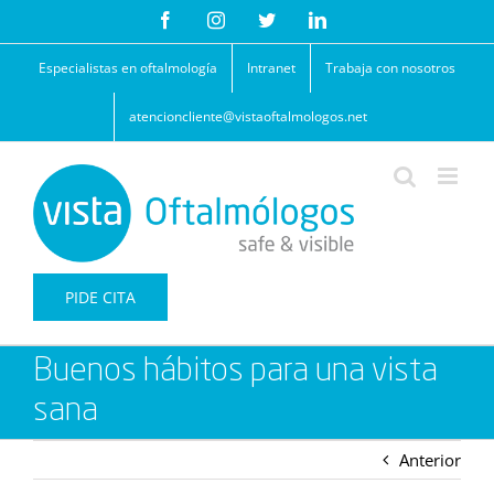
Saltar
Facebook
Instagram
Twitter
LinkedIn
al
contenido
Especialistas en oftalmología
Intranet
Trabaja con nosotros
atencioncliente@vistaoftalmologos.net
PIDE CITA
Buenos hábitos para una vista
sana
Anterior