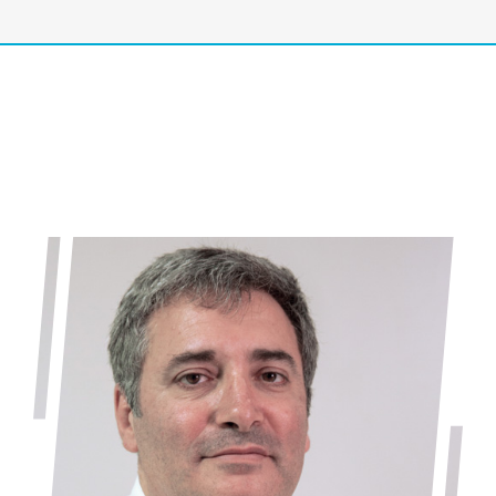
JUAN FERNÁNDEZ 7 BAJO – 30204
Cartagena, Murcia (España).
Los datos proceden del propio interesado.
Puede consultar información adicional y detallada
sobre Protección de Datos aquí:
https://www.vistaoftalmologos.es/politica-de-
privacidad/