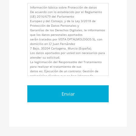
Información básica sobre Protección de datos
De acuerdo con lo establecido por el Reglamento
(UE) 2016/679 del Parlamento
Europeo y del Consejo, y de la Ley 3/2018 de
Protección de Datos Personales y
Garantías de los Derechos Digitales, le informamos
que los datos personales aportados
serán tratados por VISTA OFTALMOLOGOS SL, con
domicilio en C/ Juan Fernández
7 Bajo, 30204 Cartagena, Murcia (España).
Los datos aportados por usted son necesarios para
atender su solicitud.
La legitimación del Responsable del Tratamiento
para realizar el tratamiento de sus
datos es: Ejecución de un contrato: Gestión de
potenciales clientes que se han interesado
sobre nuestros productos y/o servicios. (RGPD, art.
6.1.b, LSSICE art.21). Interés
legítimo del Responsable: Gestión de los datos de
contacto profesionales (LOPDGDD
art.19, RGPD art. 6.1.f).
Sobre los destinatarios de los datos, no se cederán
datos a terceros, salvo obligación
legal.
Tiene derecho a acceder, rectificar y suprimir los
datos, así como otros derechos,
indicados en la información adicional, que puede
ejercer dirigiéndose a
atencionalcliente@vistaoftalmologos.net o C/ C/