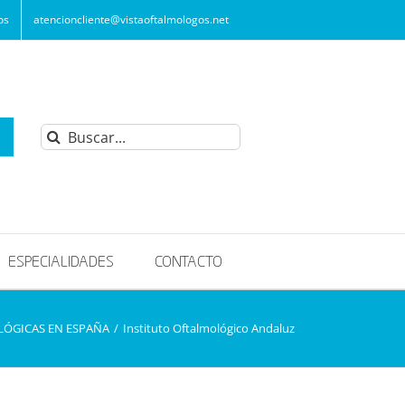
os
atencioncliente@vistaoftalmologos.net
Buscar:
ESPECIALIDADES
CONTACTO
LÓGICAS EN ESPAÑA
/
Instituto Oftalmológico Andaluz