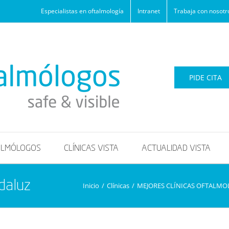
Especialistas en oftalmología
Intranet
Trabaja con nosotr
PIDE CITA
ALMÓLOGOS
CLÍNICAS VISTA
ACTUALIDAD VISTA
daluz
Inicio
/
Clínicas
/
MEJORES CLÍNICAS OFTALMO