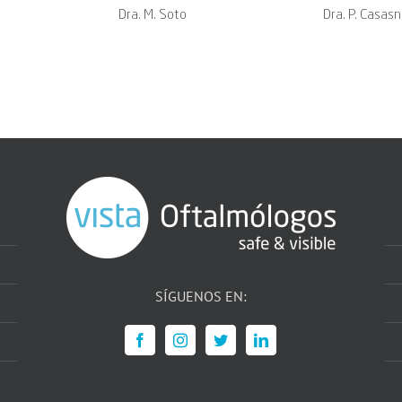
Dra. M. Soto
Dra. P. Casas
SÍGUENOS EN: