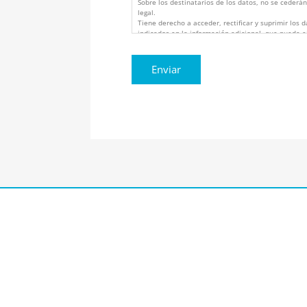
Sobre los destinatarios de los datos, no se cederán
legal.
Tiene derecho a acceder, rectificar y suprimir los 
indicados en la información adicional, que puede e
atencionalcliente@vistaoftalmologos.net o C/ C/ 
Cartagena, Murcia (España).
Los datos proceden del propio interesado.
Puede consultar información adicional y detallada 
https://www.vistaoftalmologos.es/politica-de-priva