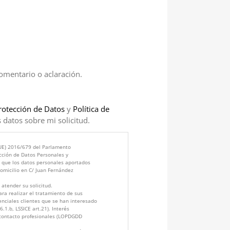
comentario o aclaración.
rotección de Datos
y
Política de
 datos sobre mi solicitud.
(UE) 2016/679 del Parlamento
cción de Datos Personales y
s que los datos personales aportados
micilio en C/ Juan Fernández
atender su solicitud.
ra realizar el tratamiento de sus
enciales clientes que se han interesado
.1.b, LSSICE art.21). Interés
 contacto profesionales (LOPDGDD