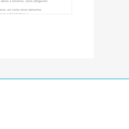
 datos a terceros, salvo obligación
datos, así como otros derechos,
jercer dirigiéndose a
JUAN FERNÁNDEZ 7 BAJO – 30204
sobre Protección de Datos aquí:
cidad/