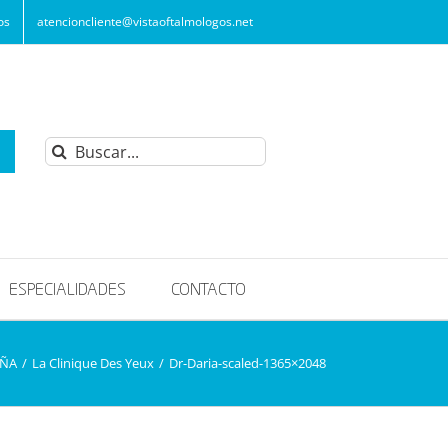
os
atencioncliente@vistaoftalmologos.net
Buscar:
ESPECIALIDADES
CONTACTO
AÑA
/
La Clinique Des Yeux
/
Dr-Daria-scaled-1365×2048