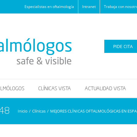
Especialistas en oftalmología
Intranet
Trabaja con nosotr
PIDE CITA
ALMÓLOGOS
CLÍNICAS VISTA
ACTUALIDAD VISTA
048
Inicio
/
Clínicas
/
MEJORES CLÍNICAS OFTALMOLÓGICAS EN ESP