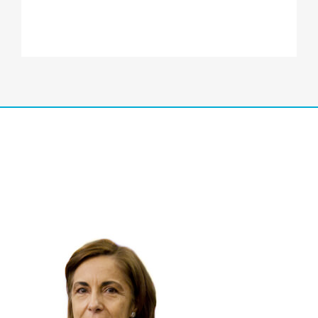
Sobre los destinatarios de los datos, no se cederán
datos a terceros, salvo obligación
legal.
Tiene derecho a acceder, rectificar y suprimir los
datos, así como otros derechos,
indicados en la información adicional, que puede
ejercer dirigiéndose a
atencionalcliente@vistaoftalmologos.net o C/ C/
JUAN FERNÁNDEZ 7 BAJO – 30204
Cartagena, Murcia (España).
Los datos proceden del propio interesado.
Puede consultar información adicional y detallada
sobre Protección de Datos aquí:
https://www.vistaoftalmologos.es/politica-de-
privacidad/