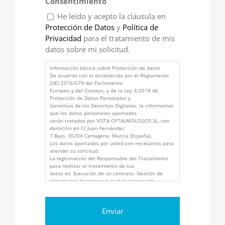
Consentimiento
He leído y acepto la cláusula en
Protección de Datos
y
Política de
Privacidad
para el tratamiento de mis
datos sobre mi solicitud.
Información básica sobre Protección de datos
De acuerdo con lo establecido por el Reglamento
(UE) 2016/679 del Parlamento
Europeo y del Consejo, y de la Ley 3/2018 de
Protección de Datos Personales y
Garantías de los Derechos Digitales, le informamos
que los datos personales aportados
serán tratados por VISTA OFTALMOLOGOS SL, con
domicilio en C/ Juan Fernández
7 Bajo, 30204 Cartagena, Murcia (España).
Los datos aportados por usted son necesarios para
atender su solicitud.
La legitimación del Responsable del Tratamiento
para realizar el tratamiento de sus
datos es: Ejecución de un contrato: Gestión de
potenciales clientes que se han interesado
sobre nuestros productos y/o servicios. (RGPD, art.
6.1.b, LSSICE art.21). Interés
legítimo del Responsable: Gestión de los datos de
contacto profesionales (LOPDGDD
art.19, RGPD art. 6.1.f).