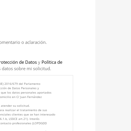
comentario o aclaración.
rotección de Datos
y
Política de
 datos sobre mi solicitud.
(UE) 2016/679 del Parlamento
cción de Datos Personales y
s que los datos personales aportados
micilio en C/ Juan Fernández
atender su solicitud.
ra realizar el tratamiento de sus
enciales clientes que se han interesado
.1.b, LSSICE art.21). Interés
 contacto profesionales (LOPDGDD