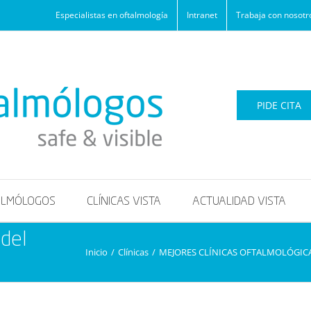
Especialistas en oftalmología
Intranet
Trabaja con nosotr
PIDE CITA
ALMÓLOGOS
CLÍNICAS VISTA
ACTUALIDAD VISTA
 del
Inicio
/
Clínicas
/
MEJORES CLÍNICAS OFTALMOLÓGIC