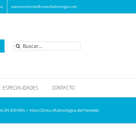
os
atencioncliente@vistaoftalmologos.net
Buscar:
ESPECIALIDADES
CONTACTO
AS EN ESPAÑA
/
Vista Clínica oftalmológica del Penedés