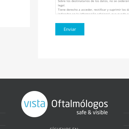
Sobre los destinatarios de los datos, no se cederán
legal.
Tiene derecho a acceder, rectificar y suprimir los 
indicados en la información adicional, que puede e
atencionalcliente@vistaoftalmologos.net o C/ C/ 
Cartagena, Murcia (España).
Los datos proceden del propio interesado.
Puede consultar información adicional y detallada 
https://www.vistaoftalmologos.es/politica-de-priva