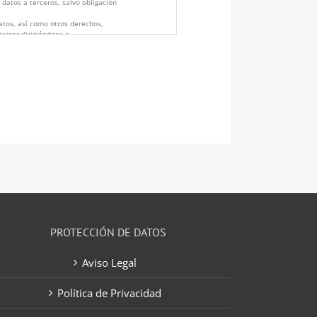
 datos a terceros, salvo obligación
datos, así como otros derechos,
jercer dirigiéndose a
JUAN FERNÁNDEZ 7 BAJO – 30204
sobre Protección de Datos aquí:
cidad/
PROTECCIÓN DE DATOS
Aviso Legal
Política de Privacidad