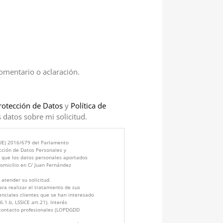
comentario o aclaración.
rotección de Datos
y
Política de
 datos sobre mi solicitud.
(UE) 2016/679 del Parlamento
cción de Datos Personales y
s que los datos personales aportados
micilio en C/ Juan Fernández
atender su solicitud.
ra realizar el tratamiento de sus
enciales clientes que se han interesado
.1.b, LSSICE art.21). Interés
 contacto profesionales (LOPDGDD