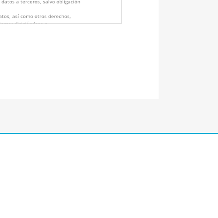
 datos a terceros, salvo obligación
datos, así como otros derechos,
jercer dirigiéndose a
JUAN FERNÁNDEZ 7 BAJO – 30204
sobre Protección de Datos aquí:
cidad/