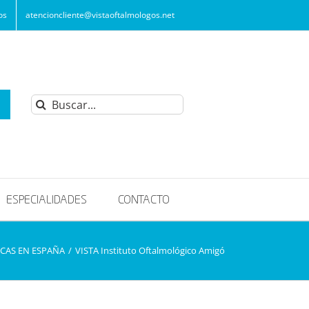
os
atencioncliente@vistaoftalmologos.net
Buscar:
ESPECIALIDADES
CONTACTO
CAS EN ESPAÑA
/
VISTA Instituto Oftalmológico Amigó