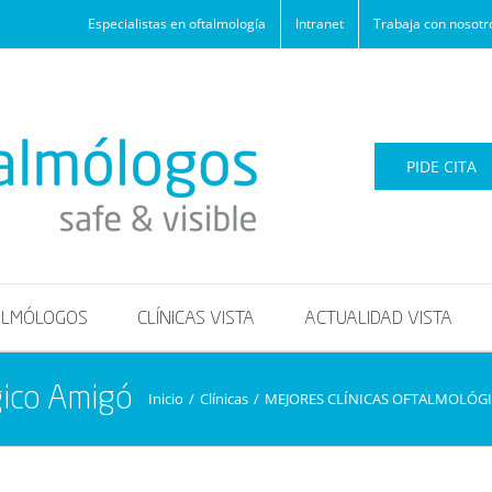
Especialistas en oftalmología
Intranet
Trabaja con nosotr
PIDE CITA
ALMÓLOGOS
CLÍNICAS VISTA
ACTUALIDAD VISTA
gico Amigó
Inicio
/
Clínicas
/
MEJORES CLÍNICAS OFTALMOLÓGI