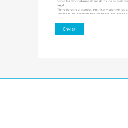
Sobre los destinatarios de los datos, no se cederán
legal.
Tiene derecho a acceder, rectificar y suprimir los 
indicados en la información adicional, que puede e
atencionalcliente@vistaoftalmologos.net o C/ C/ 
Cartagena, Murcia (España).
Los datos proceden del propio interesado.
Puede consultar información adicional y detallada 
https://www.vistaoftalmologos.es/politica-de-priva