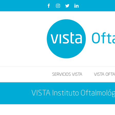
Saltar
Facebook
Instagram
Twitter
LinkedIn
al
contenido
SERVICIOS VISTA
VISTA OFT
VISTA Instituto Oftalmoló