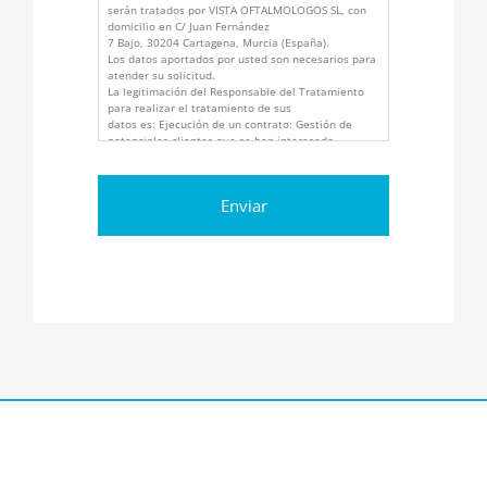
serán tratados por VISTA OFTALMOLOGOS SL, con
domicilio en C/ Juan Fernández
7 Bajo, 30204 Cartagena, Murcia (España).
Los datos aportados por usted son necesarios para
atender su solicitud.
La legitimación del Responsable del Tratamiento
para realizar el tratamiento de sus
datos es: Ejecución de un contrato: Gestión de
potenciales clientes que se han interesado
sobre nuestros productos y/o servicios. (RGPD, art.
6.1.b, LSSICE art.21). Interés
legítimo del Responsable: Gestión de los datos de
contacto profesionales (LOPDGDD
art.19, RGPD art. 6.1.f).
Sobre los destinatarios de los datos, no se cederán
datos a terceros, salvo obligación
legal.
Tiene derecho a acceder, rectificar y suprimir los
datos, así como otros derechos,
indicados en la información adicional, que puede
ejercer dirigiéndose a
atencionalcliente@vistaoftalmologos.net o C/ C/
JUAN FERNÁNDEZ 7 BAJO – 30204
Cartagena, Murcia (España).
Los datos proceden del propio interesado.
Puede consultar información adicional y detallada
sobre Protección de Datos aquí:
https://www.vistaoftalmologos.es/politica-de-
privacidad/