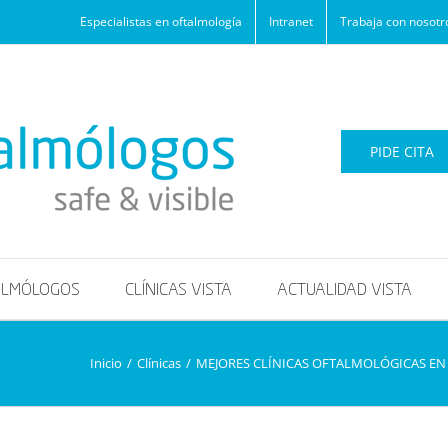
Especialistas en oftalmología
Intranet
Trabaja con nosotr
PIDE CITA
ALMÓLOGOS
CLÍNICAS VISTA
ACTUALIDAD VISTA
3
Inicio
/
Clínicas
/
MEJORES CLÍNICAS OFTALMOLÓGICAS EN