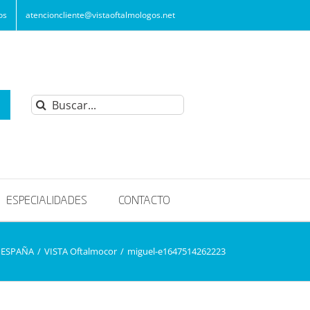
os
atencioncliente@vistaoftalmologos.net
Buscar:
ESPECIALIDADES
CONTACTO
 ESPAÑA
/
VISTA Oftalmocor
/
miguel-e1647514262223