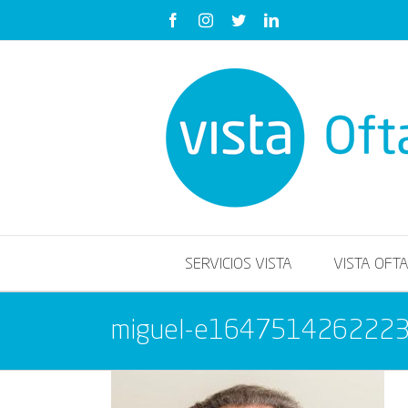
Saltar
Facebook
Instagram
Twitter
LinkedIn
al
contenido
SERVICIOS VISTA
VISTA OFT
miguel-e164751426222