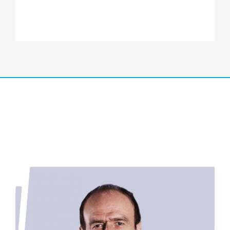
Sobre los destinatarios de los datos, no se cederán
datos a terceros, salvo obligación
legal.
Tiene derecho a acceder, rectificar y suprimir los
datos, así como otros derechos,
indicados en la información adicional, que puede
ejercer dirigiéndose a
atencionalcliente@vistaoftalmologos.net o C/ C/
JUAN FERNÁNDEZ 7 BAJO – 30204
Cartagena, Murcia (España).
Los datos proceden del propio interesado.
Puede consultar información adicional y detallada
sobre Protección de Datos aquí:
https://www.vistaoftalmologos.es/politica-de-
privacidad/