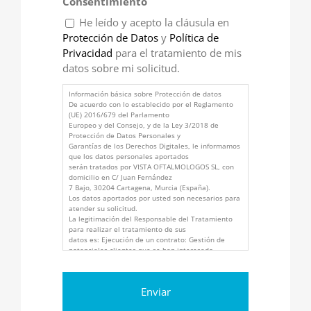
Consentimiento
He leído y acepto la cláusula en
Protección de Datos
y
Política de
Privacidad
para el tratamiento de mis
datos sobre mi solicitud.
Información básica sobre Protección de datos
De acuerdo con lo establecido por el Reglamento
(UE) 2016/679 del Parlamento
Europeo y del Consejo, y de la Ley 3/2018 de
Protección de Datos Personales y
Garantías de los Derechos Digitales, le informamos
que los datos personales aportados
serán tratados por VISTA OFTALMOLOGOS SL, con
domicilio en C/ Juan Fernández
7 Bajo, 30204 Cartagena, Murcia (España).
Los datos aportados por usted son necesarios para
atender su solicitud.
La legitimación del Responsable del Tratamiento
para realizar el tratamiento de sus
datos es: Ejecución de un contrato: Gestión de
potenciales clientes que se han interesado
sobre nuestros productos y/o servicios. (RGPD, art.
6.1.b, LSSICE art.21). Interés
legítimo del Responsable: Gestión de los datos de
contacto profesionales (LOPDGDD
art.19, RGPD art. 6.1.f).