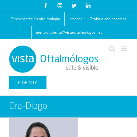
Saltar
Facebook
Instagram
Twitter
LinkedIn
al
contenido
Especialistas en oftalmología
Intranet
Trabaja con nosotros
atencioncliente@vistaoftalmologos.net
PIDE CITA
Dra-Diago