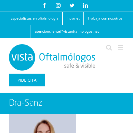
Saltar
Facebook
Instagram
Twitter
LinkedIn
al
contenido
Especialistas en oftalmología
Intranet
Trabaja con nosotros
atencioncliente@vistaoftalmologos.net
PIDE CITA
Dra-Sanz