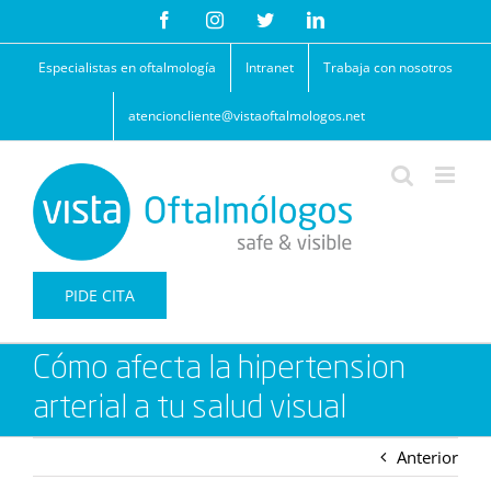
Saltar
Facebook
Instagram
Twitter
LinkedIn
al
contenido
Especialistas en oftalmología
Intranet
Trabaja con nosotros
atencioncliente@vistaoftalmologos.net
PIDE CITA
Cómo afecta la hipertension
arterial a tu salud visual
Anterior