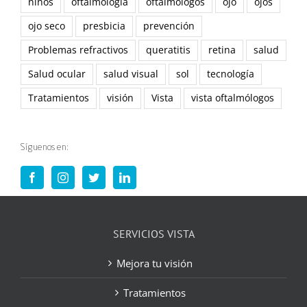
niños
oftalmología
oftalmólogos
ojo
ojos
ojo seco
presbicia
prevención
Problemas refractivos
queratitis
retina
salud
Salud ocular
salud visual
sol
tecnología
Tratamientos
visión
Vista
vista oftalmólogos
Síguenos en:
SERVICIOS VISTA
Mejora tu visión
Tratamientos