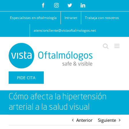
Saltar
Facebook
Instagram
Twitter
LinkedIn
al
contenido
Especialistas en oftalmología
Intranet
Trabaja con nosotros
atencioncliente@vistaoftalmologos.net
PIDE CITA
Cómo afecta la hipertensión
arterial a la salud visual
Anterior
Siguiente