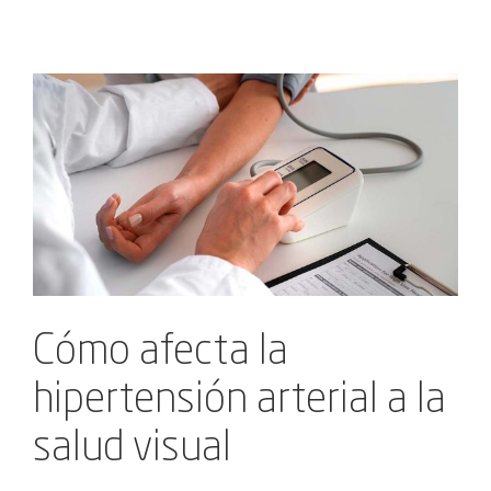
Ver
imagen
más
grande
Cómo afecta la
hipertensión arterial a la
salud visual