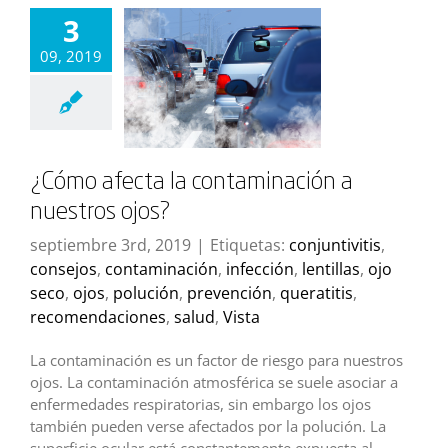
3
09, 2019
¿Cómo afecta la contaminación a
nuestros ojos?
septiembre 3rd, 2019
|
Etiquetas:
conjuntivitis
,
consejos
,
contaminación
,
infección
,
lentillas
,
ojo
seco
,
ojos
,
polución
,
prevención
,
queratitis
,
recomendaciones
,
salud
,
Vista
La contaminación es un factor de riesgo para nuestros
ojos. La contaminación atmosférica se suele asociar a
enfermedades respiratorias, sin embargo los ojos
también pueden verse afectados por la polución. La
superficie ocular está constantemente expuesta al