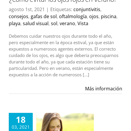
¿Cómo evitar los ojos rojos en verano?
agosto 1st, 2021
|
Etiquetas:
conjuntivitis
,
consejos
,
gafas de sol
,
oftalmología
,
ojos
,
piscina
,
playa
,
salud visual
,
sol
,
verano
,
Vista
Debemos cuidar nuestros ojos durante todo el año,
pero especialmente en la época estival, ya que están
expuestos a numerosos agentes externos. El correcto
cuidado de los ojos, es algo que debería preocuparnos
durante todo el año, ya que cada estación tiene su
particularidad. Pero en verano, están especialmente
expuestos a la acción de numerosos [...]
Más información
18
03, 2021