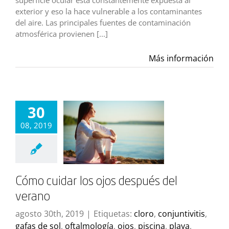
exterior y eso la hace vulnerable a los contaminantes
del aire. Las principales fuentes de contaminación
atmosférica provienen [...]
Más información
30
08, 2019
Cómo cuidar los ojos después del
verano
agosto 30th, 2019
|
Etiquetas:
cloro
,
conjuntivitis
,
gafas de sol
,
oftalmología
,
ojos
,
piscina
,
playa
,