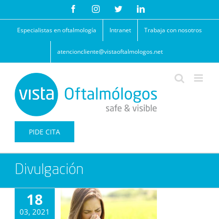
Saltar
Facebook
Instagram
Twitter
LinkedIn
al
contenido
Especialistas en oftalmología
Intranet
Trabaja con nosotros
atencioncliente@vistaoftalmologos.net
PIDE CITA
Divulgación
18
03, 2021