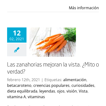
Más información
12
02, 2021
Las zanahorias mejoran la vista. ¿Mito o
verdad?
febrero 12th, 2021
|
Etiquetas:
alimentación
,
betacaroteno
,
creencias populares
,
curiosidades
,
dieta equilibrada
,
leyendas
,
ojos
,
visión
,
Vista
,
vitamina A
,
vitaminas