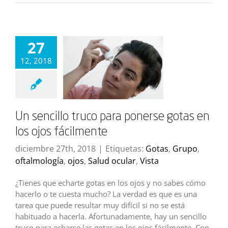
27
12, 2018
Un sencillo truco para ponerse gotas en
los ojos fácilmente
diciembre 27th, 2018
|
Etiquetas:
Gotas
,
Grupo
,
oftalmología
,
ojos
,
Salud ocular
,
Vista
¿Tienes que echarte gotas en los ojos y no sabes cómo
hacerlo o te cuesta mucho? La verdad es que es una
tarea que puede resultar muy difícil si no se está
habituado a hacerla. Afortunadamente, hay un sencillo
truco para echarse las gotas en los ojos fácilmente. Con