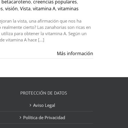
,
betacaroteno
,
creencias populares
,
os
,
visión
,
Vista
,
vitamina A
,
vitaminas
oran la vista, una afirmación que nos ha
realmente cierto? Las zanahorias son ricas en
utiliza para obtener la vitamina A. Según un
de vitamina A hace [...]
Más información
PROTECCIÓN DE DATOS
Aviso Legal
Política de Privacidad