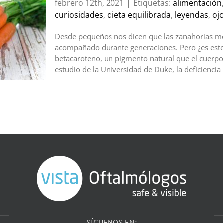
febrero 12th, 2021
|
Etiquetas:
alimentación
curiosidades
,
dieta equilibrada
,
leyendas
,
oj
Desde pequeños nos dicen que las zanahorias mej
acompañado durante generaciones. Pero ¿es esto 
betacaroteno, un pigmento natural que el cuerpo 
estudio de la Universidad de Duke, la deficiencia 
SÍGUENOS EN: