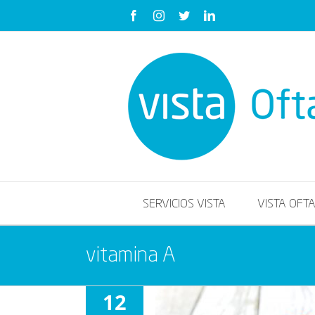
Saltar
Facebook
Instagram
Twitter
LinkedIn
al
contenido
SERVICIOS VISTA
VISTA OFT
vitamina A
12