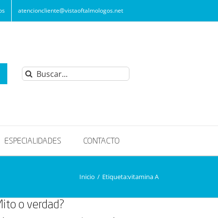
os
atencioncliente@vistaoftalmologos.net
Buscar:
ESPECIALIDADES
CONTACTO
Inicio
/
Etiqueta:
vitamina A
Mito o verdad?