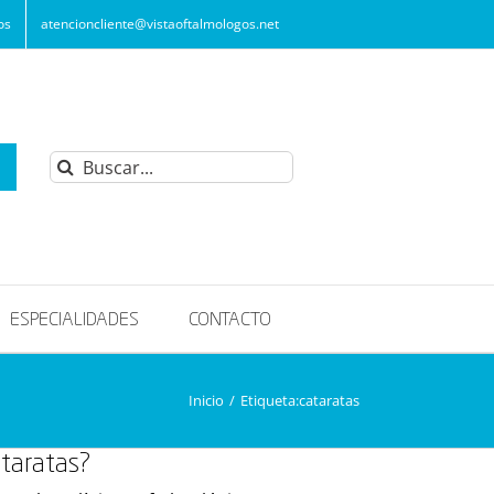
os
atencioncliente@vistaoftalmologos.net
Buscar:
ESPECIALIDADES
CONTACTO
Inicio
/
Etiqueta:
cataratas
ataratas?