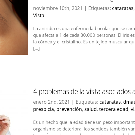
noviembre 10th, 2021
|
Etiquetas:
cataratas
Vista
La aniridia es una enfermedad ocular que se caract
que afecta a 1 de cada 80.000 personas. El iris es
la córnea y el cristalino. Es un tejido muscular qu
[...]
4 problemas de la vista asociados a
enero 2nd, 2021
|
Etiquetas:
cataratas
,
dma
presbicia
,
prevención
,
salud
,
tercera edad
,
v
Es un hecho que la edad tiene un peso importante
organismo se deteriora, los sentidos también van