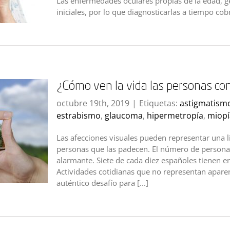
Las enfermedades oculares propias de la edad, g
iniciales, por lo que diagnosticarlas a tiempo cobra
¿Cómo ven la vida las personas con
octubre 19th, 2019
|
Etiquetas:
astigmatism
estrabismo
,
glaucoma
,
hipermetropía
,
miopí
Las afecciones visuales pueden representar una li
personas que las padecen. El número de persona
alarmante. Siete de cada diez españoles tienen e
Actividades cotidianas que no representan aparen
auténtico desafío para [...]