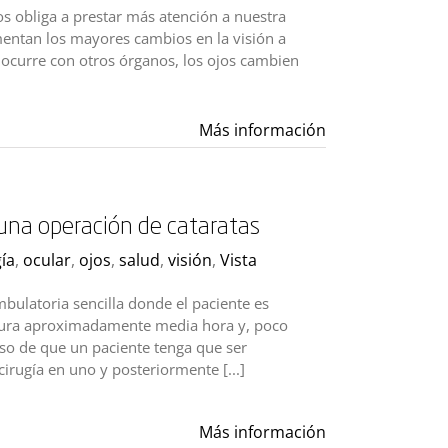
os obliga a prestar más atención a nuestra
mentan los mayores cambios en la visión a
ue ocurre con otros órganos, los ojos cambien
Más información
una operación de cataratas
gía
,
ocular
,
ojos
,
salud
,
visión
,
Vista
bulatoria sencilla donde el paciente es
 dura aproximadamente media hora y, poco
aso de que un paciente tenga que ser
cirugía en uno y posteriormente [...]
Más información