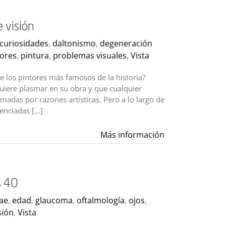
 visión
curiosidades
,
daltonismo
,
degeneración
tores
,
pintura
,
problemas visuales
,
Vista
e los pintores más famosos de la historia?
quiere plasmar en su obra y que cualquier
madas por razones artísticas. Pero a lo largo de
enciadas [...]
Más información
s 40
ae
,
edad
,
glaucoma
,
oftalmología
,
ojos
,
sión
,
Vista