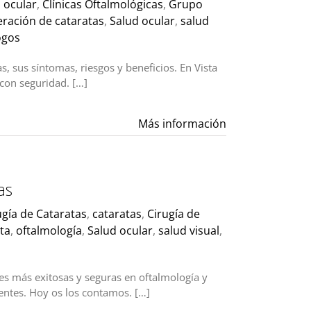
a ocular
,
Clínicas Oftalmológicas
,
Grupo
ración de cataratas
,
Salud ocular
,
salud
ogos
, sus síntomas, riesgos y beneficios. En Vista
con seguridad. […]
Más información
as
ugía de Cataratas
,
cataratas
,
Cirugía de
ta
,
oftalmología
,
Salud ocular
,
salud visual
,
nes más exitosas y seguras en oftalmología y
entes. Hoy os los contamos. […]