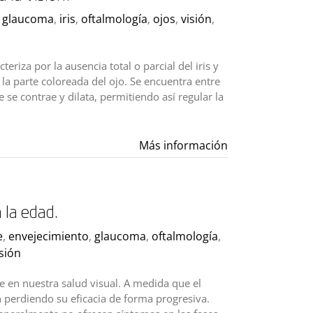
,
glaucoma
,
iris
,
oftalmología
,
ojos
,
visión
,
eriza por la ausencia total o parcial del iris y
 la parte coloreada del ojo. Se encuentra entre
e se contrae y dilata, permitiendo así regular la
Más información
 la edad.
e
,
envejecimiento
,
glaucoma
,
oftalmología
,
isión
 en nuestra salud visual. A medida que el
 perdiendo su eficacia de forma progresiva.