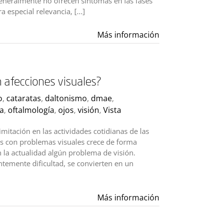
eneralmente no ofrecen síntomas en las fases
 especial relevancia, [...]
Más información
 afecciones visuales?
o
,
cataratas
,
daltonismo
,
dmae
,
a
,
oftalmología
,
ojos
,
visión
,
Vista
mitación en las actividades cotidianas de las
s con problemas visuales crece de forma
n la actualidad algún problema de visión.
temente dificultad, se convierten en un
Más información