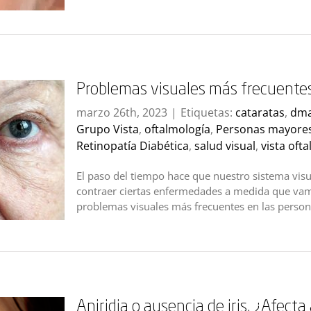
Problemas visuales más frecuente
marzo 26th, 2023
|
Etiquetas:
cataratas
,
dm
Grupo Vista
,
oftalmología
,
Personas mayore
Retinopatía Diabética
,
salud visual
,
vista oft
El paso del tiempo hace que nuestro sistema vis
contraer ciertas enfermedades a medida que va
problemas visuales más frecuentes en las perso
Aniridia o ausencia de iris. ¿Afecta 