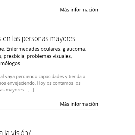
Más información
s en las personas mayores
ae
,
Enfermedades oculares
,
glaucoma
,
s
,
presbicia
,
problemas visuales
,
almólogos
ual vaya perdiendo capacidades y tienda a
mos envejeciendo. Hoy os contamos los
nas mayores. […]
Más información
a la visión?