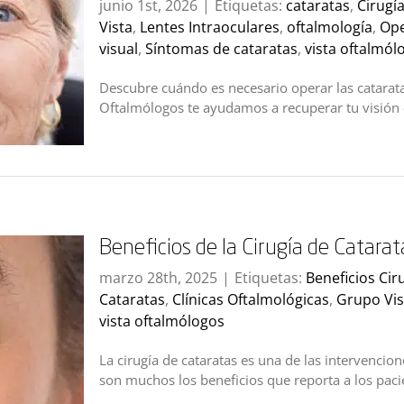
junio 1st, 2026
|
Etiquetas:
cataratas
,
Cirugí
Vista
,
Lentes Intraoculares
,
oftalmología
,
Ope
visual
,
Síntomas de cataratas
,
vista oftalmól
Descubre cuándo es necesario operar las cataratas
Oftalmólogos te ayudamos a recuperar tu visión 
Beneficios de la Cirugía de Catarat
marzo 28th, 2025
|
Etiquetas:
Beneficios Cir
Cataratas
,
Clínicas Oftalmológicas
,
Grupo Vis
vista oftalmólogos
La cirugía de cataratas es una de las intervencio
son muchos los beneficios que reporta a los paci