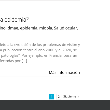
na epidemia?
lino
,
dmae
,
epidemia
,
miopía
,
Salud ocular
,
eto a la evolución de los problemas de visión y
a publicación “entre el año 2000 y el 2020, se
patologías”. Por ejemplo, en Francia, pasarán
ctadas por [...]
Más información
Siguiente
1
2