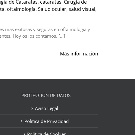
ugía de Cataratas
,
cataratas
,
Cirugía de
ta
,
oftalmología
,
Salud ocular
,
salud visual
,
nes más exitosas y seguras en oftalmología y
entes. Hoy os los contamos. […]
Más información
PROTECCIÓN DE DATOS
Aviso Legal
Política de Privacidad
Política de Cookies