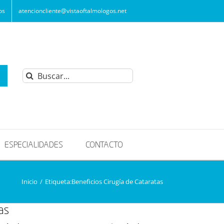
os
atencioncliente@vistaoftalmologos.net
Buscar:
ESPECIALIDADES
CONTACTO
Inicio
/
Etiqueta:
Beneficios Cirugía de Cataratas
as