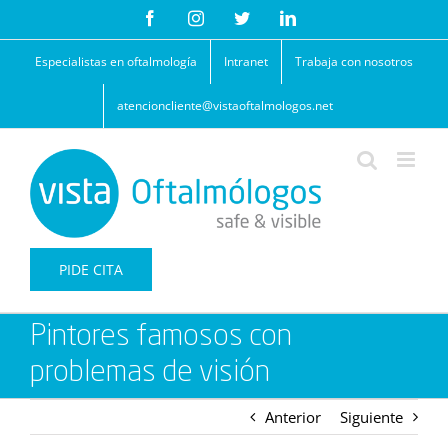
Saltar
Facebook
Instagram
Twitter
LinkedIn
al
contenido
Especialistas en oftalmología
Intranet
Trabaja con nosotros
atencioncliente@vistaoftalmologos.net
PIDE CITA
Pintores famosos con
problemas de visión
Anterior
Siguiente