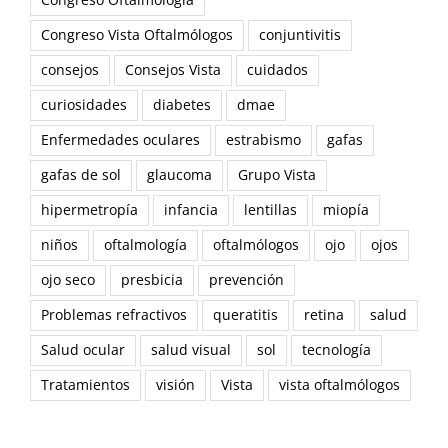
Congreso Oftalmología
Congreso Vista Oftalmólogos
conjuntivitis
consejos
Consejos Vista
cuidados
curiosidades
diabetes
dmae
Enfermedades oculares
estrabismo
gafas
gafas de sol
glaucoma
Grupo Vista
hipermetropía
infancia
lentillas
miopía
niños
oftalmología
oftalmólogos
ojo
ojos
ojo seco
presbicia
prevención
Problemas refractivos
queratitis
retina
salud
Salud ocular
salud visual
sol
tecnología
Tratamientos
visión
Vista
vista oftalmólogos