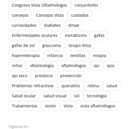
Congreso Vista Oftalmólogos
conjuntivitis
consejos
Consejos Vista
cuidados
curiosidades
diabetes
dmae
Enfermedades oculares
estrabismo
gafas
gafas de sol
glaucoma
Grupo Vista
hipermetropía
infancia
lentillas
miopía
niños
oftalmología
oftalmólogos
ojo
ojos
ojo seco
presbicia
prevención
Problemas refractivos
queratitis
retina
salud
Salud ocular
salud visual
sol
tecnología
Tratamientos
visión
Vista
vista oftalmólogos
Síguenos en: