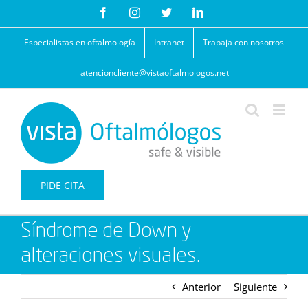
Saltar
Facebook
Instagram
Twitter
LinkedIn
al
contenido
Especialistas en oftalmología
Intranet
Trabaja con nosotros
atencioncliente@vistaoftalmologos.net
PIDE CITA
Síndrome de Down y
alteraciones visuales.
Anterior
Siguiente