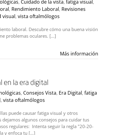
mológicas
,
Cuidado de la vista
,
fatiga visual
,
oral
,
Rendimiento Laboral
,
Revisiones
 visual
,
vista oftalmólogos
imiento laboral. Descubre cómo una buena visión
ene problemas oculares. […]
Más información
 en la era digital
lmológicas
,
Consejos Vista
,
Era Digital
,
fatiga
l
,
vista oftalmólogos
allas puede causar fatiga visual y otros
s dejamos algunos consejos para cuidar tus
sos regulares: Intenta seguir la regla "20-20-
 y enfoca tu [...]