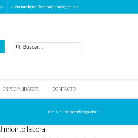
os
atencioncliente@vistaoftalmologos.net
Buscar:
ESPECIALIDADES
CONTACTO
Inicio
/
Etiqueta:
fatiga visual
dimiento laboral