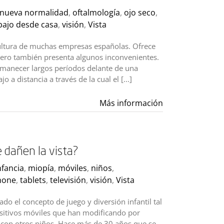
nueva normalidad
,
oftalmología
,
ojo seco
,
bajo desde casa
,
visión
,
Vista
 cultura de muchas empresas españolas. Ofrece
 pero también presenta algunos inconvenientes.
ermanecer largos períodos delante de una
 a distancia a través de la cual el [...]
Más información
 dañen la vista?
nfancia
,
miopía
,
móviles
,
niños
,
hone
,
tablets
,
televisión
,
visión
,
Vista
do el concepto de juego y diversión infantil tal
sitivos móviles que han modificando por
y con otros niños. Hace más de 30 años que se