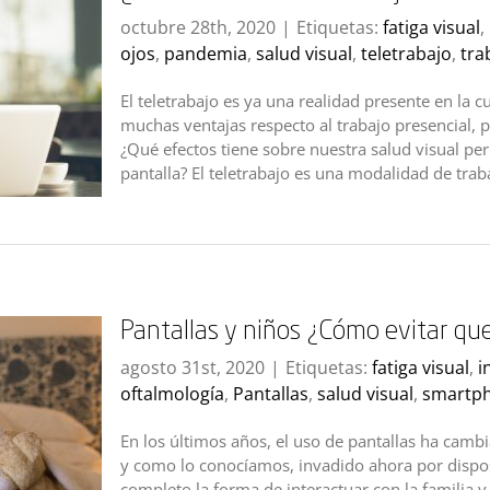
octubre 28th, 2020
|
Etiquetas:
fatiga visual
,
ojos
,
pandemia
,
salud visual
,
teletrabajo
,
tra
El teletrabajo es ya una realidad presente en la
muchas ventajas respecto al trabajo presencial,
¿Qué efectos tiene sobre nuestra salud visual p
pantalla? El teletrabajo es una modalidad de trabajo
Pantallas y niños ¿Cómo evitar que
agosto 31st, 2020
|
Etiquetas:
fatiga visual
,
i
oftalmología
,
Pantallas
,
salud visual
,
smartp
En los últimos años, el uso de pantallas ha cambia
y como lo conocíamos, invadido ahora por dispo
completo la forma de interactuar con la familia 