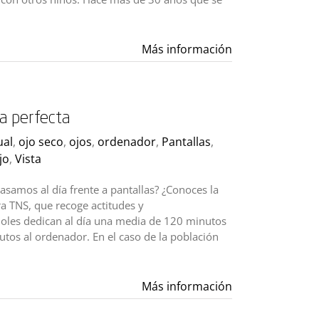
Más información
a perfecta
ual
,
ojo seco
,
ojos
,
ordenador
,
Pantallas
,
jo
,
Vista
samos al día frente a pantallas? ¿Conoces la
a TNS, que recoge actitudes y
ñoles dedican al día una media de 120 minutos
utos al ordenador. En el caso de la población
Más información