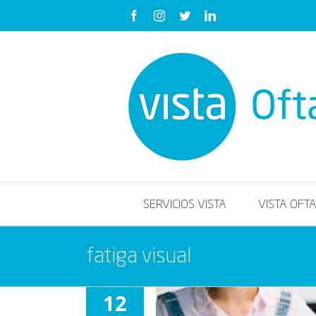
Saltar
Facebook
Instagram
Twitter
LinkedIn
al
contenido
SERVICIOS VISTA
VISTA OFT
fatiga visual
12