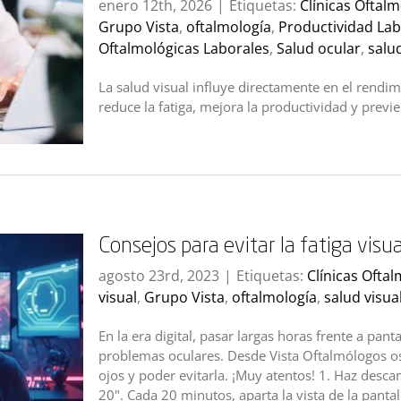
enero 12th, 2026
|
Etiquetas:
Clínicas Oftal
Grupo Vista
,
oftalmología
,
Productividad Lab
Oftalmológicas Laborales
,
Salud ocular
,
salud
La salud visual influye directamente en el rend
reduce la fatiga, mejora la productividad y previ
Consejos para evitar la fatiga visual
agosto 23rd, 2023
|
Etiquetas:
Clínicas Ofta
visual
,
Grupo Vista
,
oftalmología
,
salud visua
En la era digital, pasar largas horas frente a pant
problemas oculares. Desde Vista Oftalmólogos o
ojos y poder evitarla. ¡Muy atentos! 1. Haz descan
20". Cada 20 minutos, aparta la vista de la pantalla