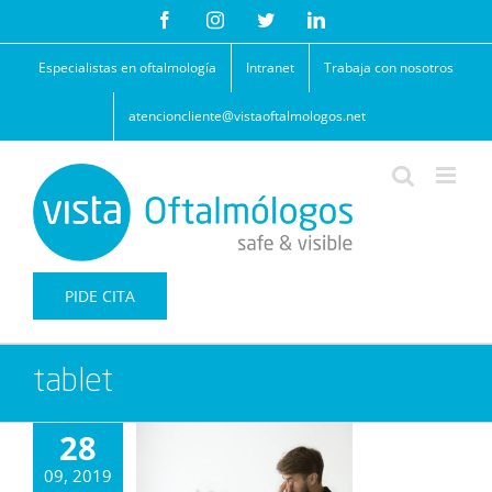
Saltar
Facebook
Instagram
Twitter
LinkedIn
al
contenido
Especialistas en oftalmología
Intranet
Trabaja con nosotros
atencioncliente@vistaoftalmologos.net
PIDE CITA
tablet
28
09, 2019