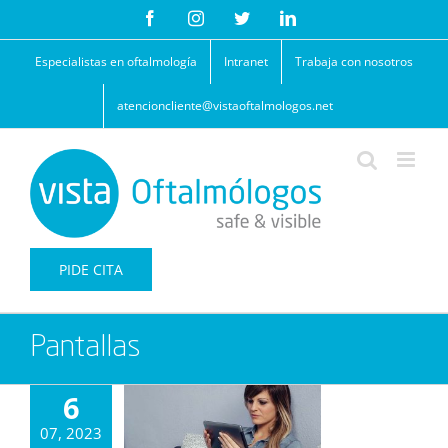
Saltar
Facebook
Instagram
Twitter
LinkedIn
al
contenido
Especialistas en oftalmología
Intranet
Trabaja con nosotros
atencioncliente@vistaoftalmologos.net
PIDE CITA
Pantallas
6
07, 2023