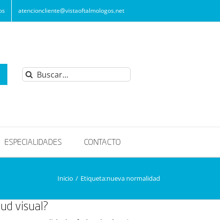
os
atencioncliente@vistaoftalmologos.net
Buscar:
ESPECIALIDADES
CONTACTO
Inicio
/
Etiqueta:
nueva normalidad
lud visual?