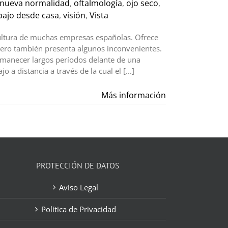
nueva normalidad
,
oftalmología
,
ojo seco
,
bajo desde casa
,
visión
,
Vista
 cultura de muchas empresas españolas. Ofrece
 pero también presenta algunos inconvenientes.
ermanecer largos períodos delante de una
 a distancia a través de la cual el [...]
Más información
PROTECCIÓN DE DATOS
Aviso Legal
Política de Privacidad