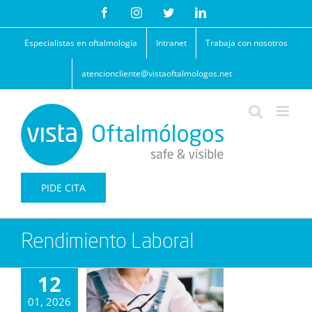
Saltar
Facebook
Instagram
Twitter
LinkedIn
al
contenido
Especialistas en oftalmología
Intranet
Trabaja con nosotros
atencioncliente@vistaoftalmologos.net
PIDE CITA
Rendimiento Laboral
12
01, 2026