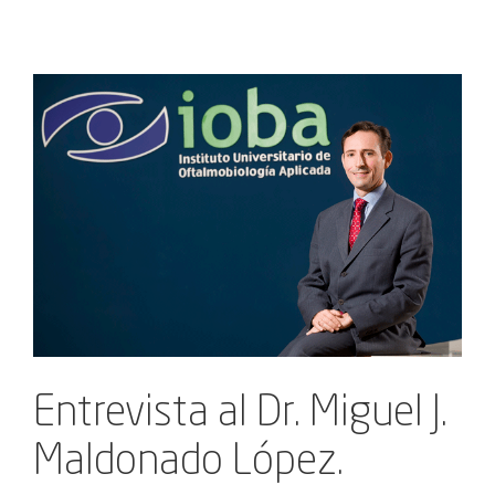
Ver
imagen
más
grande
Entrevista al Dr. Miguel J.
Maldonado López.