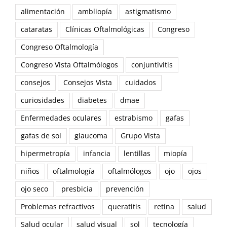
alimentación
ambliopía
astigmatismo
cataratas
Clínicas Oftalmológicas
Congreso
Congreso Oftalmología
Congreso Vista Oftalmólogos
conjuntivitis
consejos
Consejos Vista
cuidados
curiosidades
diabetes
dmae
Enfermedades oculares
estrabismo
gafas
gafas de sol
glaucoma
Grupo Vista
hipermetropía
infancia
lentillas
miopía
niños
oftalmología
oftalmólogos
ojo
ojos
ojo seco
presbicia
prevención
Problemas refractivos
queratitis
retina
salud
Salud ocular
salud visual
sol
tecnología