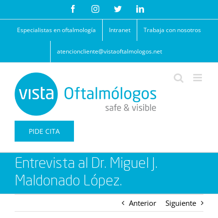
Saltar
Facebook
Instagram
Twitter
LinkedIn
al
contenido
Especialistas en oftalmología
Intranet
Trabaja con nosotros
atencioncliente@vistaoftalmologos.net
PIDE CITA
Entrevista al Dr. Miguel J.
Maldonado López.
Anterior
Siguiente