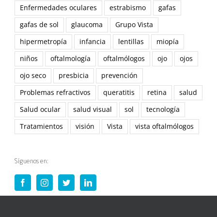
Enfermedades oculares
estrabismo
gafas
gafas de sol
glaucoma
Grupo Vista
hipermetropía
infancia
lentillas
miopía
niños
oftalmología
oftalmólogos
ojo
ojos
ojo seco
presbicia
prevención
Problemas refractivos
queratitis
retina
salud
Salud ocular
salud visual
sol
tecnología
Tratamientos
visión
Vista
vista oftalmólogos
Síguenos en: