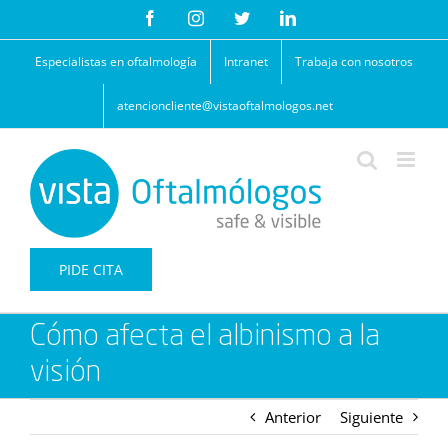
Saltar
Facebook
Instagram
Twitter
LinkedIn
al
contenido
Especialistas en oftalmología
Intranet
Trabaja con nosotros
atencioncliente@vistaoftalmologos.net
PIDE CITA
Cómo afecta el albinismo a la
visión
Anterior
Siguiente