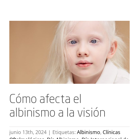
Ver
imagen
más
grande
Cómo afecta el
albinismo a la visión
junio 13th, 2024
|
Etiquetas:
Albinismo
,
Clínicas