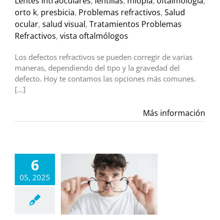
Lentes Intraoculares
,
lentillas
,
miopía
,
oftalmología
,
orto k
,
presbicia
,
Problemas refractivos
,
Salud
ocular
,
salud visual
,
Tratamientos Problemas
Refractivos
,
vista oftalmólogos
Los defectos refractivos se pueden corregir de varias
maneras, dependiendo del tipo y la gravedad del
defecto. Hoy te contamos las opciones más comunes.
[…]
Más información
6
05, 2025