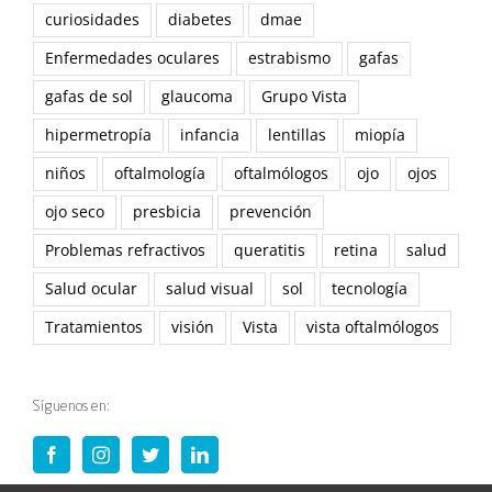
curiosidades
diabetes
dmae
Enfermedades oculares
estrabismo
gafas
gafas de sol
glaucoma
Grupo Vista
hipermetropía
infancia
lentillas
miopía
niños
oftalmología
oftalmólogos
ojo
ojos
ojo seco
presbicia
prevención
Problemas refractivos
queratitis
retina
salud
Salud ocular
salud visual
sol
tecnología
Tratamientos
visión
Vista
vista oftalmólogos
Síguenos en: