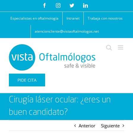
Saltar
Facebook
Instagram
Twitter
LinkedIn
al
contenido
Especialistas en oftalmología
Intranet
Trabaja con nosotros
atencioncliente@vistaoftalmologos.net
PIDE CITA
Cirugía láser ocular: ¿eres un
buen candidato?
Anterior
Siguiente