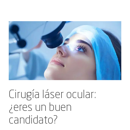
Ver
imagen
más
grande
Cirugía láser ocular:
¿eres un buen
candidato?