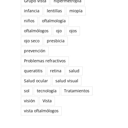
Grupo Vista
hipermetropía
infancia
lentillas
miopía
niños
oftalmología
oftalmólogos
ojo
ojos
ojo seco
presbicia
prevención
Problemas refractivos
queratitis
retina
salud
Salud ocular
salud visual
sol
tecnología
Tratamientos
visión
Vista
vista oftalmólogos