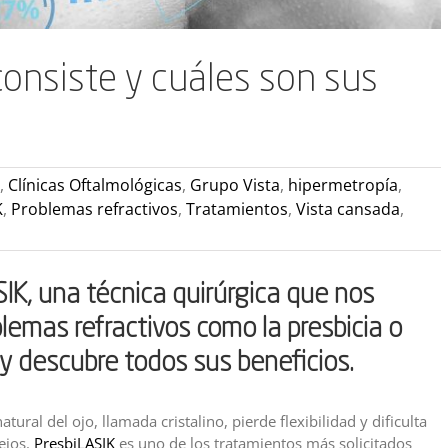
consiste y cuáles son sus
,
Clínicas Oftalmológicas
,
Grupo Vista
,
hipermetropía
,
K
,
Problemas refractivos
,
Tratamientos
,
Vista cansada
,
IK, una técnica quirúrgica que nos
blemas refractivos como la presbicia o
y descubre todos sus beneficios.
ural del ojo, llamada cristalino, pierde flexibilidad y dificulta
ejos.
PresbiLASIK
es uno de los tratamientos más solicitados