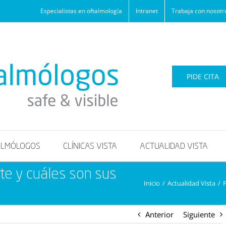
Especialistas en oftalmología
Intranet
Trabaja con nosotr
PIDE CITA
ALMÓLOGOS
CLÍNICAS VISTA
ACTUALIDAD VISTA
te y cuáles son sus
Inicio
/
Actualidad Vista
/
P
Anterior
Siguiente