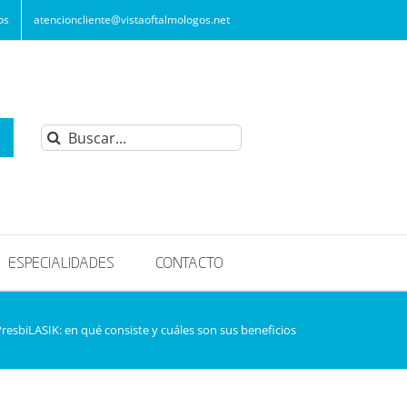
os
atencioncliente@vistaoftalmologos.net
Buscar:
ESPECIALIDADES
CONTACTO
resbiLASIK: en qué consiste y cuáles son sus beneficios