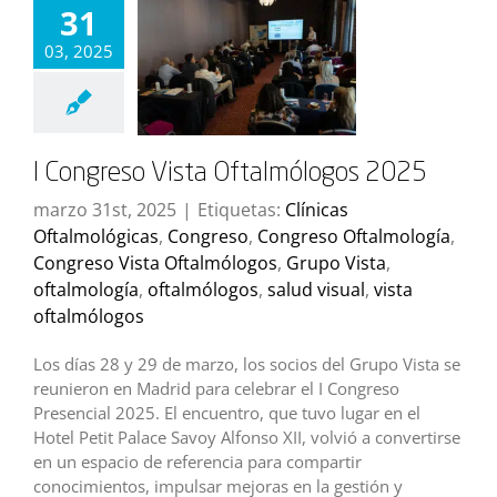
31
03, 2025
I Congreso Vista Oftalmólogos 2025
marzo 31st, 2025
|
Etiquetas:
Clínicas
Oftalmológicas
,
Congreso
,
Congreso Oftalmología
,
Congreso Vista Oftalmólogos
,
Grupo Vista
,
oftalmología
,
oftalmólogos
,
salud visual
,
vista
oftalmólogos
Los días 28 y 29 de marzo, los socios del Grupo Vista se
reunieron en Madrid para celebrar el I Congreso
Presencial 2025. El encuentro, que tuvo lugar en el
Hotel Petit Palace Savoy Alfonso XII, volvió a convertirse
en un espacio de referencia para compartir
conocimientos, impulsar mejoras en la gestión y