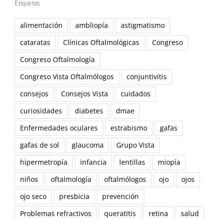
Etiquetas
alimentación
ambliopía
astigmatismo
cataratas
Clínicas Oftalmológicas
Congreso
Congreso Oftalmología
Congreso Vista Oftalmólogos
conjuntivitis
consejos
Consejos Vista
cuidados
curiosidades
diabetes
dmae
Enfermedades oculares
estrabismo
gafas
gafas de sol
glaucoma
Grupo Vista
hipermetropía
infancia
lentillas
miopía
niños
oftalmología
oftalmólogos
ojo
ojos
ojo seco
presbicia
prevención
Problemas refractivos
queratitis
retina
salud