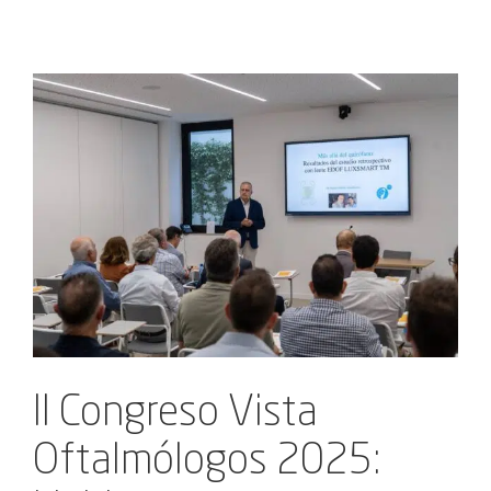
Ver
imagen
más
grande
II Congreso Vista
Oftalmólogos 2025: