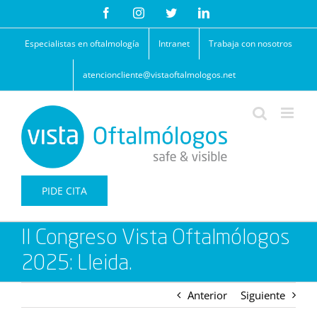
Saltar
Facebook
Instagram
Twitter
LinkedIn
al
contenido
Especialistas en oftalmología
Intranet
Trabaja con nosotros
atencioncliente@vistaoftalmologos.net
PIDE CITA
II Congreso Vista Oftalmólogos
2025: Lleida.
Anterior
Siguiente