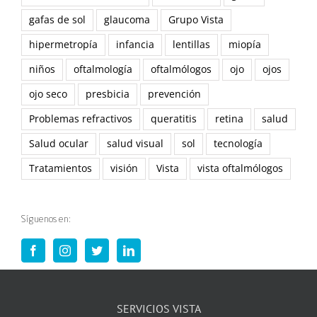
gafas de sol
glaucoma
Grupo Vista
hipermetropía
infancia
lentillas
miopía
niños
oftalmología
oftalmólogos
ojo
ojos
ojo seco
presbicia
prevención
Problemas refractivos
queratitis
retina
salud
Salud ocular
salud visual
sol
tecnología
Tratamientos
visión
Vista
vista oftalmólogos
Síguenos en:
SERVICIOS VISTA