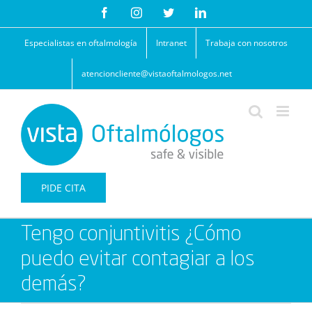
Saltar
Facebook
Instagram
Twitter
LinkedIn
al
contenido
Especialistas en oftalmología
Intranet
Trabaja con nosotros
atencioncliente@vistaoftalmologos.net
PIDE CITA
Tengo conjuntivitis ¿Cómo
puedo evitar contagiar a los
demás?