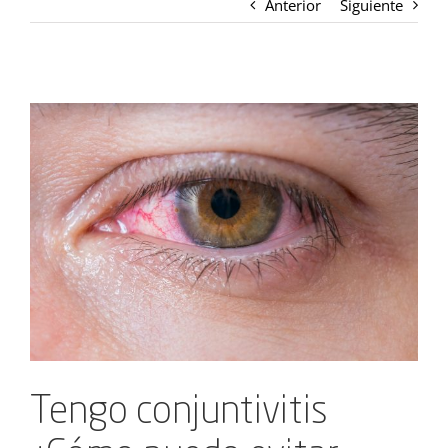
Anterior
Siguiente
Ver
imagen
más
grande
Tengo conjuntivitis