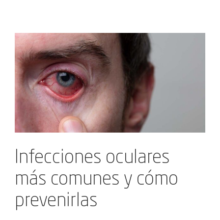
Ver
imagen
más
grande
Infecciones oculares
más comunes y cómo
prevenirlas