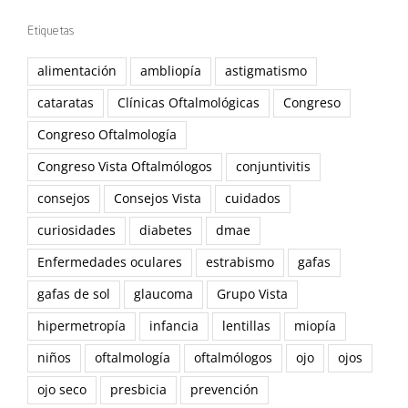
Etiquetas
alimentación
ambliopía
astigmatismo
cataratas
Clínicas Oftalmológicas
Congreso
Congreso Oftalmología
Congreso Vista Oftalmólogos
conjuntivitis
consejos
Consejos Vista
cuidados
curiosidades
diabetes
dmae
Enfermedades oculares
estrabismo
gafas
gafas de sol
glaucoma
Grupo Vista
hipermetropía
infancia
lentillas
miopía
niños
oftalmología
oftalmólogos
ojo
ojos
ojo seco
presbicia
prevención