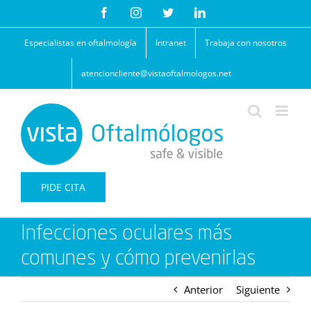
Saltar
Facebook
Instagram
Twitter
LinkedIn
al
contenido
Especialistas en oftalmología
Intranet
Trabaja con nosotros
atencioncliente@vistaoftalmologos.net
PIDE CITA
Infecciones oculares más
comunes y cómo prevenirlas
Anterior
Siguiente