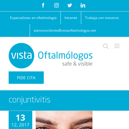
Saltar
Facebook
Instagram
Twitter
LinkedIn
al
contenido
Especialistas en oftalmología
Intranet
Trabaja con nosotros
atencioncliente@vistaoftalmologos.net
PIDE CITA
conjuntivitis
13
12, 2017