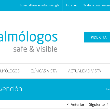
Especialistas en oftalmología
Intranet
Trabaja con nosotr
PIDE CITA
ALMÓLOGOS
CLÍNICAS VISTA
ACTUALIDAD VISTA
evención
Ini
Anterior
Siguiente