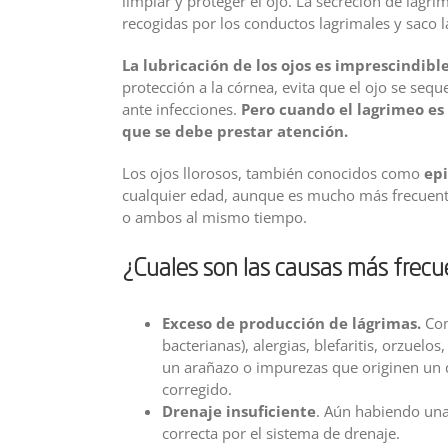
limpiar y proteger el ojo. La secreción de lágr
recogidas por los conductos lagrimales y saco 
La lubricación de los ojos es imprescindibl
protección a la córnea, evita que el ojo se sequ
ante infecciones.
Pero cuando el lagrimeo es 
que se debe prestar atención.
Los ojos llorosos, también conocidos como
epi
cualquier edad, aunque es mucho más frecuente
o ambos al mismo tiempo.
¿Cuales son las causas más frecu
Exceso de producción de lágrimas.
Com
bacterianas), alergias, blefaritis, orzuel
un arañazo o impurezas que originen un 
corregido.
Drenaje insuficiente
. Aún habiendo un
correcta por el sistema de drenaje.