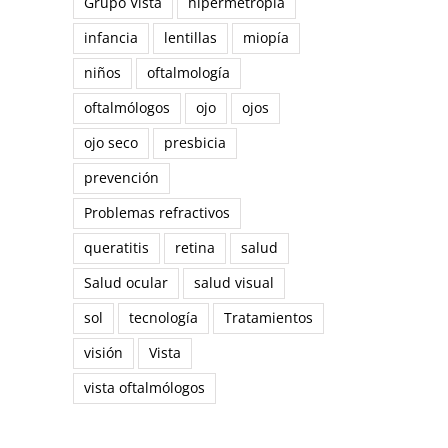
Grupo Vista
hipermetropía
infancia
lentillas
miopía
niños
oftalmología
oftalmólogos
ojo
ojos
ojo seco
presbicia
prevención
Problemas refractivos
queratitis
retina
salud
Salud ocular
salud visual
sol
tecnología
Tratamientos
visión
Vista
vista oftalmólogos