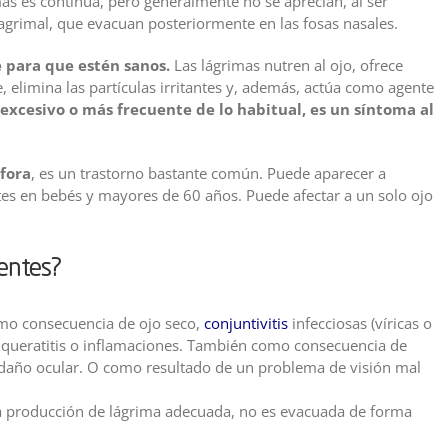
imas es continua, pero generalmente no se aprecian, al ser
lagrimal, que evacuan posteriormente en las fosas nasales.
e para que estén sanos.
Las lágrimas nutren al ojo, ofrece
e, elimina las partículas irritantes y, además, actúa como agente
excesivo o más frecuente de lo habitual, es un síntoma al
fora
, es un trastorno bastante común. Puede aparecer a
s en bebés y mayores de 60 años. Puede afectar a un solo ojo
entes?
o consecuencia de ojo seco,
conjuntivitis
infecciosas (víricas o
os, queratitis o inflamaciones. También como consecuencia de
daño ocular. O como resultado de un problema de visión mal
a producción de lágrima adecuada, no es evacuada de forma