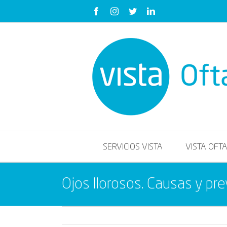
Saltar
Facebook
Instagram
Twitter
LinkedIn
al
contenido
SERVICIOS VISTA
VISTA OFT
Ojos llorosos. Causas y pr