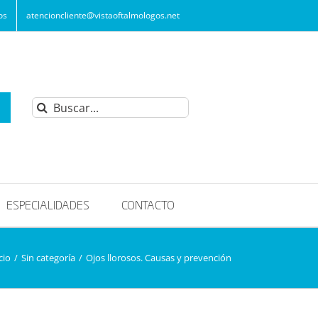
os
atencioncliente@vistaoftalmologos.net
Buscar:
ESPECIALIDADES
CONTACTO
cio
/
Sin categoría
/
Ojos llorosos. Causas y prevención