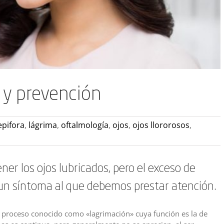
s y prevención
epifora
,
lágrima
,
oftalmología
,
ojos
,
ojos llororosos
,
er los ojos lubricados, pero el exceso de
un síntoma al que debemos prestar atención.
n proceso conocido como «lagrimación» cuya función es la de