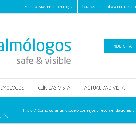
Especialistas en oftalmología
Intranet
Trabaja con nosotr
PIDE CITA
ALMÓLOGOS
CLÍNICAS VISTA
ACTUALIDAD VISTA
Inicio
/
Cómo curar un orzuelo consejos y recomendaciones
/
es