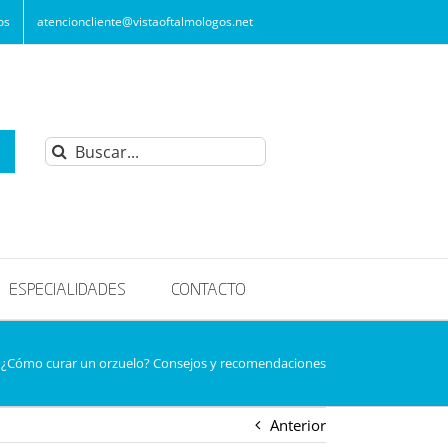
os
atencioncliente@vistaoftalmologos.net
Buscar:
ESPECIALIDADES
CONTACTO
¿Cómo curar un orzuelo? Consejos y recomendaciones
Anterior