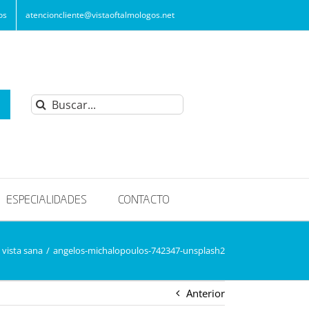
os
atencioncliente@vistaoftalmologos.net
Buscar:
ESPECIALIDADES
CONTACTO
 vista sana
/
angelos-michalopoulos-742347-unsplash2
Anterior