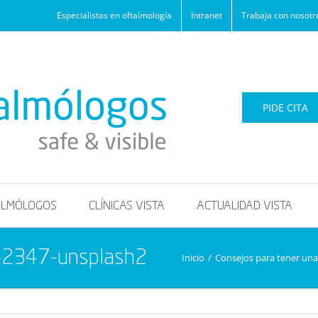
Especialistas en oftalmología
Intranet
Trabaja con nosotr
PIDE CITA
ALMÓLOGOS
CLÍNICAS VISTA
ACTUALIDAD VISTA
42347-unsplash2
Inicio
/
Consejos para tener una