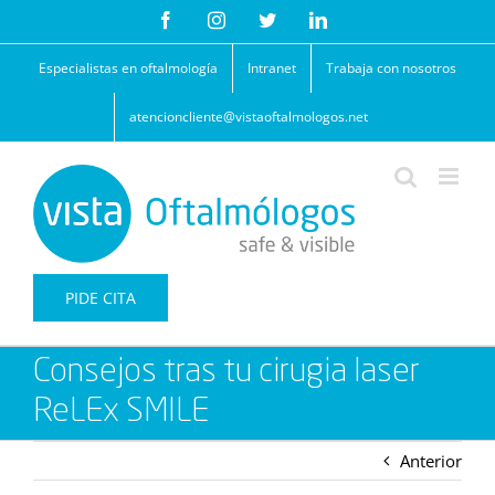
Saltar
Facebook
Instagram
Twitter
LinkedIn
al
contenido
Especialistas en oftalmología
Intranet
Trabaja con nosotros
atencioncliente@vistaoftalmologos.net
PIDE CITA
Consejos tras tu cirugia laser
ReLEx SMILE
Anterior