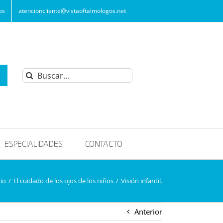
os
atencioncliente@vistaoftalmologos.net
Buscar:
ESPECIALIDADES
CONTACTO
cio
/
El cuidado de los ojos de los niños
/
Visión infantil.
Anterior