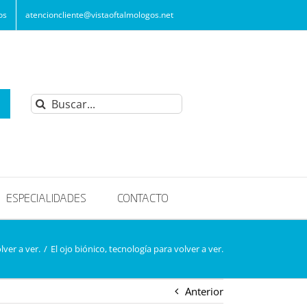
os
atencioncliente@vistaoftalmologos.net
Buscar:
ESPECIALIDADES
CONTACTO
lver a ver.
/
El ojo biónico, tecnología para volver a ver.
Anterior