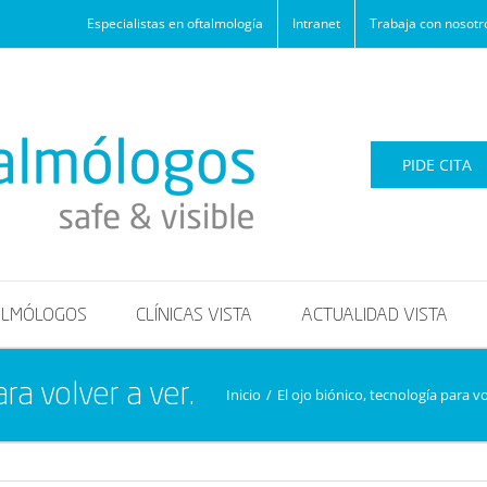
Especialistas en oftalmología
Intranet
Trabaja con nosotr
PIDE CITA
ALMÓLOGOS
CLÍNICAS VISTA
ACTUALIDAD VISTA
ra volver a ver.
Inicio
/
El ojo biónico, tecnología para vo