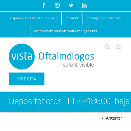
Saltar
Facebook
Instagram
Twitter
LinkedIn
al
contenido
Especialistas en oftalmología
Intranet
Trabaja con nosotros
atencioncliente@vistaoftalmologos.net
PIDE CITA
Depositphotos_112248600_baja
Anterior